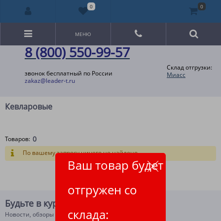
0
0
МЕНЮ
8 (800) 550-99-57
Склад отгрузки:
звонок бесплатный по России
Миасс
zakaz@leader-t.ru
Кевларовые
0
Товаров:
По вашему запросу ничего не найдено.
Ваш товар будет
отгружен со
Будьте в курсе!
склада:
Новости, обзоры и акции