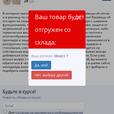
29
руб.
В интернет-магазине ЛидерТекс вы можете купить рукавицы хб оптом
Ваш товар будет
и в розницу по низким ценам с доставкой по всей России! Рукавицы хб
это один из самых универсальных вариантов защиты рук с широким
функционалом, таким как защита рук от получения травм, защита от
отгружен со
загрязнений и получения ожогов путем попадания химических, либо
термических веществ. Рукавицы хб изготавливаются из плотного
хлопчатобумажного материала с дополнительным добавлением
прокладок и защитных покрытий. Рукавицы хб широко применяются в
склада:
разгрузочно-погрузочных работах, на строительных площадках и
стекольных, слесарных цехах. Все рукавицы хб производятся на
собственных мощностях компании ЛидерТекс, что позволяет всегда
добиваться отличного качества выпускаемой продукции. Если у вас
Ваш регион:
Миасс
?
возник вопрос с тем как выбрать или купить рукавицы хб, вы можете
обратиться в чат, либо по номеру телефона указанному в шапке сайта,
Да, мой
менеджеры компании ЛидерТекс, помогут определиться с выбором и
подобрать наиболее подходящий вариант!
Нет, выберу другой
Будьте в курсе!
Новости, обзоры и акции
Даю
согласие на рекламную и информационную