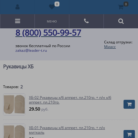
0
0
МЕНЮ
8 (800) 550-99-57
Склад отгрузки:
звонок бесплатный по России
Миасс
zakaz@leader-t.ru
Рукавицы ХБ
2
Товаров:
ХБ-02 Рукавицы х/б аппрет. пл.210гр. + п/н х/б
аппрет. пл.210гр.
29.50
руб.
ХБ-01 Рукавицы х/б аппрет. пл.210гр. + п/н
миткаль