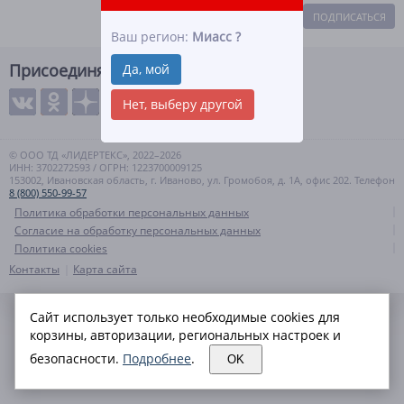
ПОДПИСАТЬСЯ
Ваш регион:
Миасс
?
Присоединяйтесь
Да, мой
Нет, выберу другой
© ООО ТД «ЛИДЕРТЕКС», 2022–2026
ИНН: 3702272593 / ОГРН: 1223700009125
153002, Ивановская область, г. Иваново, ул. Громобоя, д. 1А, офис 202. Телефон
8 (800) 550-99-57
Политика обработки персональных данных
Согласие на обработку персональных данных
Политика cookies
Контакты
Карта сайта
Сайт использует только необходимые cookies для
корзины, авторизации, региональных настроек и
безопасности.
Подробнее
.
OK