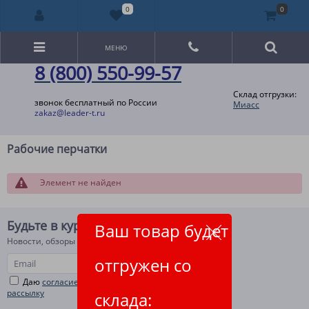
0
0
МЕНЮ
8 (800) 550-99-57
Склад отгрузки:
звонок бесплатный по России
Миасс
zakaz@leader-t.ru
Рабочие перчатки
Элемент не найден
Будьте в курсе!
Ваш товар будет
Новости, обзоры и акции
отгружен со
Даю
согласие на рекламную и информационную
рассылку
склада: