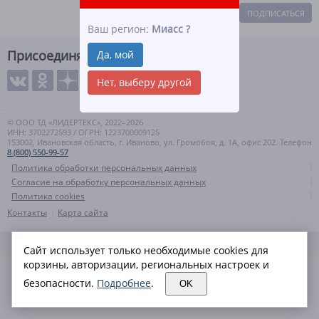
ПОДПИСАТЬСЯ
Ваш регион:
Миасс
?
Присоединяйтесь
Да, мой
Нет, выберу другой
© ООО ТД «ЛИДЕРТЕКС», 2022–2026
ИНН: 3702272593 / ОГРН: 1223700009125
153002, Ивановская область, г. Иваново, ул. Громобоя, д. 1А, офис 202. Телефон
8 (800) 550-99-57
Политика обработки персональных данных
Согласие на обработку персональных данных
Политика cookies
Контакты
Карта сайта
Сайт использует только необходимые cookies для
корзины, авторизации, региональных настроек и
безопасности.
Подробнее
.
OK