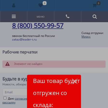
0
0
МЕНЮ
8 (800) 550-99-57
Склад отгрузки:
звонок бесплатный по России
Миасс
zakaz@leader-t.ru
Рабочие перчатки
Элемент не найден
Будьте в курсе!
Ваш товар будет
Новости, обзоры и акции
отгружен со
Даю
согласие на рекламную и информационную
рассылку
склада: