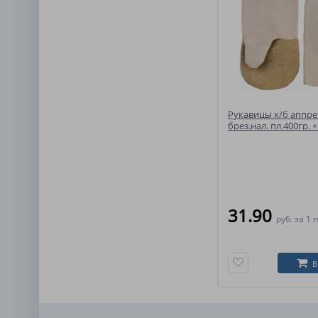
Рукавицы х/б аппрет.
брез.нал. пл.400гр. 
(БН-02)
31.90
руб.
за 1 
В