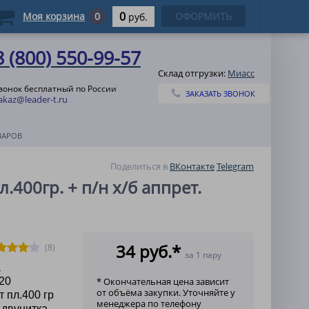
0
Моя корзина
0
ОФОРМИТЬ
руб.
8 (800) 550-99-57
Склад отгрузки:
Миасс
вонок бесплатный по России
ЗАКАЗАТЬ ЗВОНОК
akaz@leader-t.ru
ВАРОВ
Поделиться в
ВКонтакте
Telegram
л.400гр. + п/н х/б аппрет.
34 руб.*
(8)
за 1 пару
а
20
* Окончательная цена зависит
от объёма закупки. Уточняйте у
т пл.400 гр
менеджера по телефону
 двунитка