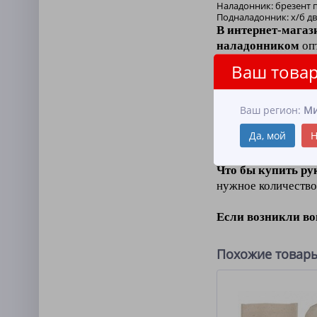
Наладонник: брезент п
Подналадонник: х/б дв
В интернет-магаз
наладонником
опт
Ваш товар
Аппретирование э
Рукавицы хб апп
Ваш регион:
Ми
сотрудников метал
Да, мой
Н
материалами
.
Что бы купить ру
нужное количество
Если возникли в
Похожие товар