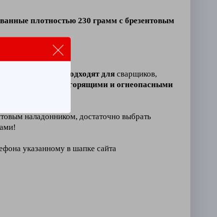
ванные плотностью 230 грамм с брезентовым
ния
.
донником
отлично подходят для
сварщиков,
т
тесный контакт с горящими и огнеопасными
товым наладонником, достаточно выбрать
вами!
лефона указанному в шапке сайта