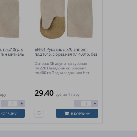
 пл.210гр. с
БН-01 Рукавицы х/б аппрет.
+ п/н миткаль
пл.210гр. с брез.нал пл.400гр. без
п/н
Основа: ХБ двунитка суровая
пл.220 Наладонник: Брезент
пл.400 гр Подналадонник: Нет
29.40
пару
руб.
за 1 пару
-
+
-
+
 КОРЗИНУ
В КОРЗИНУ