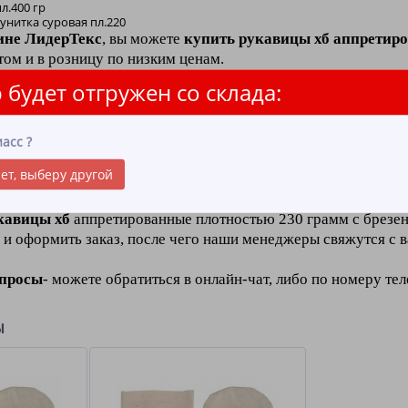
л.400 гр
унитка суровая пл.220
ине ЛидерТекс
, вы можете
купить рукавицы хб аппретиро
ом и в розницу по низким ценам.
 будет отгружен со склада:
то
пропитка ткани, которая защищает рукавицы
от возгора
ретированные плотностью 230 грамм
с брезентовым нала
асс
?
лургического производства и тех профессий, где происходи
ет, выберу другой
кавицы хб
аппретированные плотностью 230 грамм с брезен
 и оформить заказ, после чего наши менеджеры свяжутся с 
опросы
- можете обратиться в онлайн-чат, либо по номеру те
ы