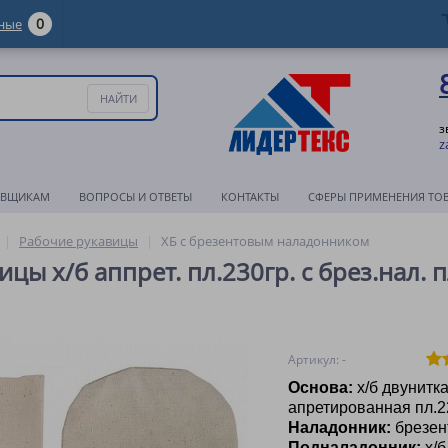
0
ные
з
z
АВЩИКАМ
ВОПРОСЫ И ОТВЕТЫ
КОНТАКТЫ
СФЕРЫ ПРИМЕНЕНИЯ ТО
Рабочие рукавицы
ХБ с брезентовым наладонником
цы х/б аппрет. пл.230гр. с брез.нал. п
Артикул: -
Основа:
х/б двунитк
апретированная пл.2
Наладонник:
брезен
Подналадонник:
х/б