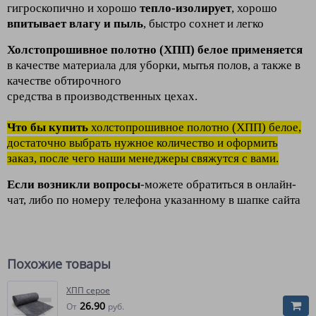
гигроскопично и хорошо
тепло-изолирует
, хорошо
впитывает влагу и пыль
, быстро сохнет и легко
Холстопрошивное полотно (ХПП) белое применяется
в качестве материала для уборки, мытья полов, а также в
качестве обтирочного
средства в производственных цехах.
Что бы купить
холстопрошивное полотно (ХПП) белое,
достаточно выбрать нужное количество и оформить
заказ, после чего наши менеджеры свяжутся с вами.
Если возникли вопросы
-можете обратиться в онлайн-
чат, либо по номеру телефона указанному в шапке сайта
Похожие товары
ХПП серое
26.90
От
руб.