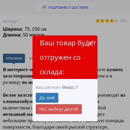
ПОДРОБНЕЕ О ДОСТАВКЕ
(65)
Артикул: -
Ширина:
75, 150 см
Длинна:
50 метров
Ваш товар будет
отгружен со
ОПИСАНИЕ
ОТЗЫВЫ
(0)
В интернет-магазине "ЛидерТекс"
склада:
вы можете
купить
холстопрошивное полотно (хпп) белое
оптом и в
розницу
по низким ценам
.
Ваш регион:
Миасс
?
Белое холстопрошивное полотно (ХПП)
производят
из
Да, мой
хлопчатобумажного сырья
с минимальным
количеством синтетики, оно представляет собой
Нет, выберу другой
нетканый массив
волокон, скреплённый через
небольшие
промежутки швами, имеет высокую площадь
поверхности, благодаря своей рыхлой структуре,