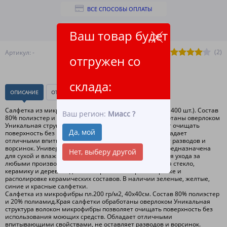
ВСЕ СПОСОБЫ ОПЛАТЫ
ПОДРОБНЕЕ О ДОСТАВКЕ
Ваш товар будет
(2)
Артикул: -
отгружен со
склада:
ОПИСАНИЕ
ОТЗЫВЫ
(0)
Салфетка из микрофибры пл.200 гр/м2, 40х40см. (упак. 400 шт.). Состав
Ваш регион:
Миасс
?
80% полиэстер и 20% полиамид. Края салфетки обработаны оверлоком
Уникальная структура волокон микрофибры позволяет очищать
Да, мой
поверхность без использования моющих средств. Обладает
отличными впитывающими свойствами, не оставляет разводов и
ворсинок. Универсальная салфетка из микрофибры предназначена
Нет, выберу другой
для сухой и влажной уборки. Микрофибра подходит для ухода за
любыми производственными поверхностями, включая стекло,
керамику и дерево. Идеально применять при полировке и
располировке керамических составов. В наличии зеленые, желтые,
синие и красные салфетки.
Салфетка из микрофибры пл.200 гр/м2, 40х40см. Состав 80% полиэстер
и 20% полиамид.Края салфетки обработаны оверлоком Уникальная
структура волокон микрофибры позволяет очищать поверхность без
использования моющих средств. Обладает отличными
впитывающими свойствами, не оставляет разводов и ворсинок.