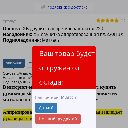
ПОДРОБНЕЕ О ДОСТАВКЕ
(1)
Артикул: -
Основа:
ХБ
двунитка аппретированная пл.220
Наладонник:
ХБ
двунитка аппретированная пл.220ПВХ
Подналадонник:
М
иткаль
Ваш товар будет
ОПИСАНИЕ
ОТЗЫВЫ
(0)
отгружен со
Основа: х/б двунитка аппретированная пл.220
Наладонник: х/б двунитка аппретированная пл.220 гр.
склада:
Подналадонник: миткаль
В интернет-магазине ЛидерТекс
вы можете
купить
рукавицы хб аппретированные с наладонником из
Ваш регион:
Миасс
?
миткаля
оптом и в розницу по низким ценам.
Да, мой
Аппретирование это
пропитка ткани, которая защищает
рукавицы от возгорания.
Нет, выберу другой