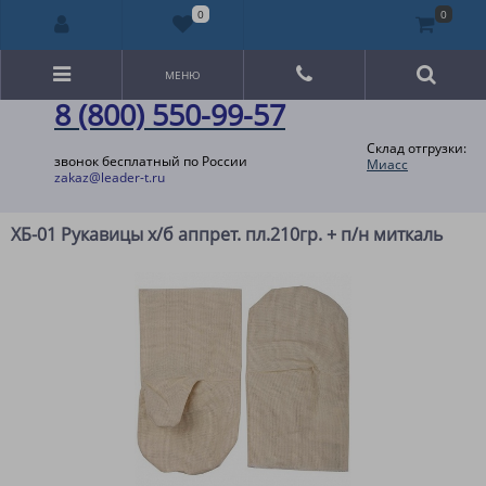
0
0
МЕНЮ
8 (800) 550-99-57
Склад отгрузки:
звонок бесплатный по России
Миасс
zakaz@leader-t.ru
ХБ-01 Рукавицы х/б аппрет. пл.210гр. + п/н миткаль