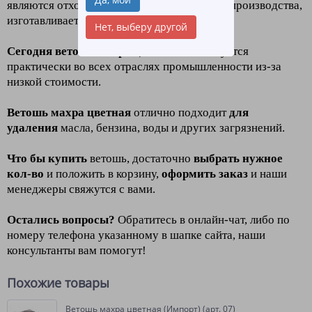
являются отходами с нашего производства производства,
изготавливается из махровой ткани.
Нет, выберу другой
Сегодня ветошь махра цветная
используется
практически во всех отраслях промышленности из-за
низкой стоимости.
Ветошь махра цветная
отлично подходит
для
удаления
масла, бензина, воды и других загрязнений.
Что бы купить
ветошь, достаточно
выбрать нужное
кол-во
и положить в корзину,
оформить заказ
и наши
менеджеры свяжутся с вами.
Остались вопросы?
Обратитесь в онлайн-чат, либо по
номеру телефона указанному в шапке сайта, наши
консультанты вам помогут!
Похожие товары
Ветошь махра цветная (Импорт) (арт. 07)