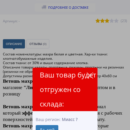
ПОДРОБНЕЕ О ДОСТАВКЕ
(23)
Артикул: -
ОПИСАНИЕ
ОТЗЫВЫ
(0)
Состав номенклатуры: махра белая и цветная. Хар-ки ткани:
хлопчатобумажные изделия.
Состав ткани: от 30% и выше содержание хлопка.
Описание товара: халаты, полотенца, пижамы, простыни на резинках
(резинки не обрезаются), фабричный лоскут.
Ваш товар будет
Допустимы размеры: ориентировочный средний размер 40х60 см
Ветошь махра цветная
в интернет-
отгружен со
магазине
"ЛидерТекс"
по низким ценам
оптом и в
розницу
склада:
Ветошь махра цветная
- обтирочный материал
который
эффективно устраняет
загрязнения с рабочих
поверхностей как на производстве, так и в быту.
Ваш регион:
Миасс
?
Ветошь махра цветная
- лоскуты ткани, которые
Да, мой