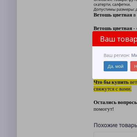
скатерти, салфетки.
Допустимы размеры: 
Ветошь цветная
в
Ветошь цветная
-
производстве, так и
Ваш товар
Ветошь цветная
- 
Ваш регион:
Ми
Сегодня ветошь ц
Да, мой
Н
Ветошь цветная
о
Что бы купить
вет
свяжутся с вами.
Остались вопрос
помогут!
Похожие товар