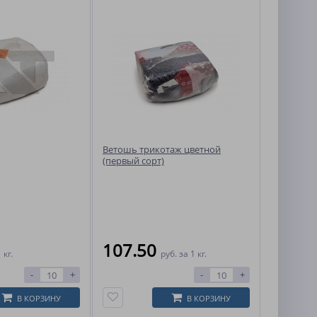
Ветошь трикотаж цветной
(первый сорт)
107.50
 кг.
руб.
за 1 кг.
-
+
-
+
В КОРЗИНУ
В КОРЗИНУ