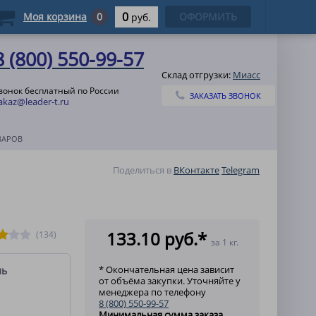
0
Моя корзина
0
ОФОРМИТЬ
руб.
8 (800) 550-99-57
Склад отгрузки:
Миасс
вонок бесплатный по России
ЗАКАЗАТЬ ЗВОНОК
akaz@leader-t.ru
ВАРОВ
Поделиться в
ВКонтакте
Telegram
133.10 руб.*
(134)
за 1 кг.
* Окончательная цена зависит
ль
от объёма закупки. Уточняйте у
менеджера по телефону
8 (800) 550-99-57
Минимальная сумма заказа