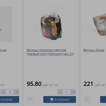
тная
Ветошь трикотаж цветной
Ветошь белая
(первый сорт) (Импорт) (арт. 31)
95.80
221
1 кг.
руб.
за 1 кг.
руб.
за 1
-
+
-
+
 КОРЗИНУ
В КОРЗИНУ