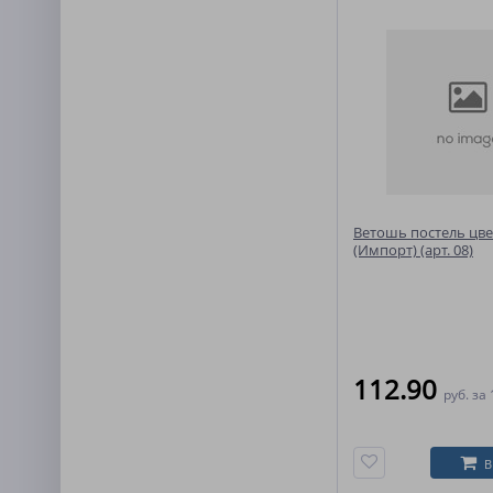
Ветошь постель цве
(Импорт) (арт. 08)
112.90
руб.
за 
В