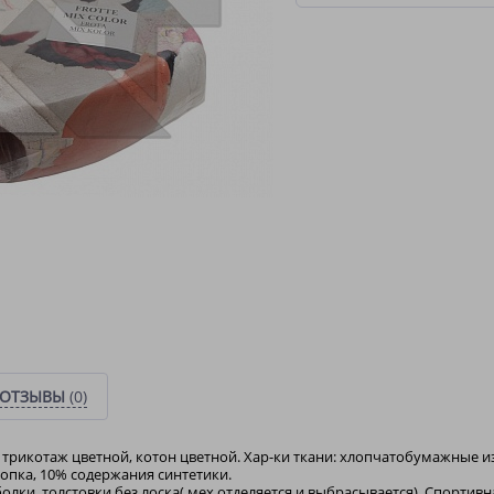
ОТЗЫВЫ
(0)
 трикотаж цветной, котон цветной. Хар-ки ткани: хлопчатобумажные из
хлопка, 10% содержания синтетики.
олки, толстовки без лоска( мех отделяется и выбрасывается). Спортив