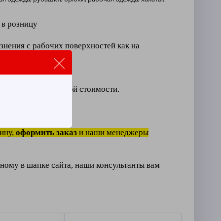
 в розницу
знения с рабочих поверхностей как на
го производства.
енности из-за низкой стоимости.
х загрязнений.
ину,
оформить заказ
и наши менеджеры
ному в шапке сайта, наши консультанты вам