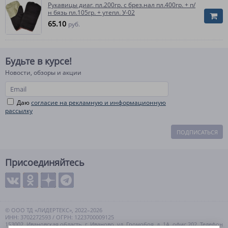
Рукавицы диаг. пл.200гр. с брез.нал пл.400гр. + п/
н бязь пл.105гр. + утепл. У-02
65.10
руб.
Будьте в курсе!
Новости, обзоры и акции
Даю
согласие на рекламную и информационную
рассылку
ПОДПИСАТЬСЯ
Присоединяйтесь
© ООО ТД «ЛИДЕРТЕКС», 2022–2026
ИНН: 3702272593 / ОГРН: 1223700009125
153002, Ивановская область, г. Иваново, ул. Громобоя, д. 1А, офис 202. Телефон