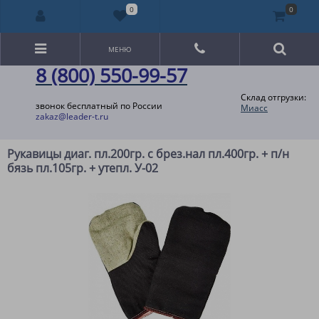
0
0
МЕНЮ
8 (800) 550-99-57
Склад отгрузки:
звонок бесплатный по России
Миасс
zakaz@leader-t.ru
Рукавицы диаг. пл.200гр. с брез.нал пл.400гр. + п/н
бязь пл.105гр. + утепл. У-02