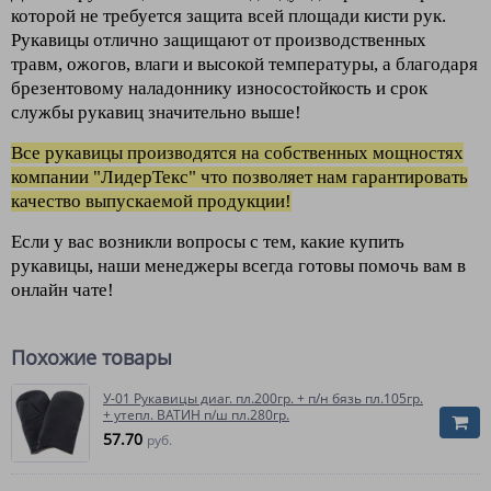
которой не требуется защита всей площади кисти рук.
Рукавицы отлично защищают от производственных
травм, ожогов, влаги и высокой температуры, а благодаря
брезентовому наладоннику износостойкость и срок
службы рукавиц значительно выше!
Все рукавицы производятся на собственных мощностях
компании "ЛидерТекс" что позволяет нам гарантировать
качество выпускаемой продукции!
Если у вас возникли вопросы с тем, какие купить
рукавицы, наши менеджеры всегда готовы помочь вам в
онлайн чате!
Похожие товары
У-01 Рукавицы диаг. пл.200гр. + п/н бязь пл.105гр.
+ утепл. ВАТИН п/ш пл.280гр.
57.70
руб.